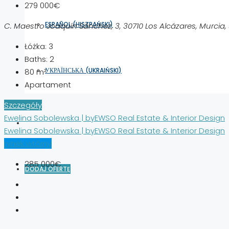
279 000€
ESPAÑOL
(
HISZPAŃSKI
)
C. Maestro Joaquín Sánchez, 3, 30710 Los Alcázares, Murcia, 
Łóżka:
3
Baths:
2
УКРАЇНСЬКА
(
UKRAIŃSKI
)
80
m²
Apartament
Szczegóły
Ewelina Sobolewska | byEWSO Real Estate & Interior Design
Ewelina Sobolewska | byEWSO Real Estate & Interior Design
rynek wtórny
285 000€
DODAJ OFERTĘ