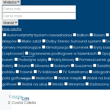
PORADNIKI I PRZEWODNIKI
Inne cechy
HISZPANIA
Automatyczny system nawadniania
Balkon
Basen
sklepów
Blisko szkół
Dolby Stereo Surround system
D
Kamery monitorujące
Klimatyzacja
Kominek
Kryty ba
(częściowe)
Ogrzewanie podłogowe w łazienkach
Opcj
WŁOCHY
basen
Podwójne szyby
Pokój kinowy
Pomieszczenie 
Rolety
Sauna
Siłownia
Solarium
Suszarnia
Światł
pobliżu
Trawnik
TV kablowa
TV Satelitarna
Udogodni
ALBANIA
pola golfowego
Wideofon
Widok miejski
Widok na ba
golfowe
Widok na ulicę
Winda
Winiarnia
Zadaszony 
Home
CYPR
Costa Calida