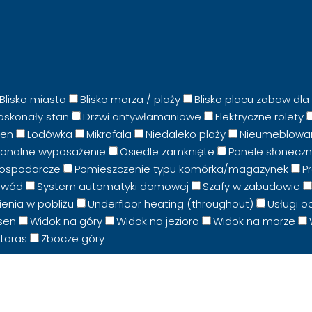
Blisko miasta
Blisko morza / plaży
Blisko placu zabaw dla 
oskonały stan
Drzwi antywłamaniowe
Elektryczne rolety
sen
Lodówka
Mikrofala
Niedaleko plaży
Nieumeblowa
onalne wyposażenie
Osiedle zamknięte
Panele słonecz
gospodarcze
Pomieszczenie typu komórka/magazynek
P
owód
System automatyki domowej
Szafy w zabudowie
enia w pobliżu
Underfloor heating (throughout)
Usługi o
sen
Widok na góry
Widok na jezioro
Widok na morze
taras
Zbocze góry