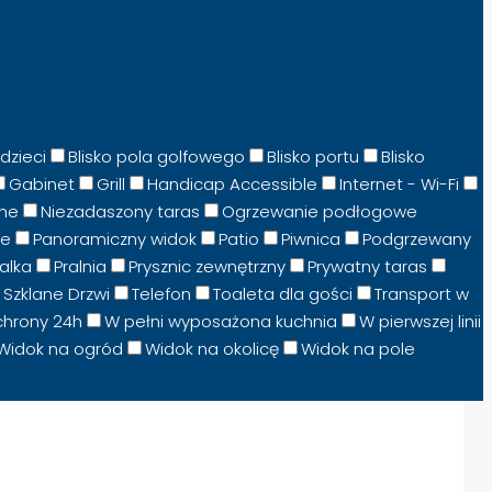
dzieci
Blisko pola golfowego
Blisko portu
Blisko
Gabinet
Grill
Handicap Accessible
Internet - Wi-Fi
ne
Niezadaszony taras
Ogrzewanie podłogowe
ne
Panoramiczny widok
Patio
Piwnica
Podgrzewany
ralka
Pralnia
Prysznic zewnętrzny
Prywatny taras
Szklane Drzwi
Telefon
Toaleta dla gości
Transport w
chrony 24h
W pełni wyposażona kuchnia
W pierwszej linii
Widok na ogród
Widok na okolicę
Widok na pole