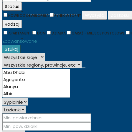
Status
NIERUCHOMOŚCI W HISZPANII
Wyczyść
Zastosuj
NOWE OD DEWELOPERA
RYNEK WTÓRNY
Rodzaj
APARTAMENT
DOM
DZIAŁKA
GARAŻ - MIEJSCE POSTOJOWE
NIERUCHOMOŚCI WE WŁOSZECH
Zaawansowane
Szukaj
NIERUCHOMOŚCI CYPR PÓŁNOCNY
NIERUCHOMOŚCI W DUBAJU
NIERUCHOMOŚCI ZA GRANICĄ