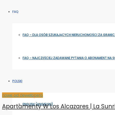
FAQ
FAQ – DLA OSÓB SZUKAJĄCYCH NIERUCHOMOŚCI ZA GRANIC
FAQ – NAJCZĘŚCIEJ ZADAWANE PYTANIA O ABONAMENT NA 
POLSKI
nowe od dewelopera
ENGLISH
(
ANGIELSKI
)
Apartamenty W Los Alcazares | La Sunr