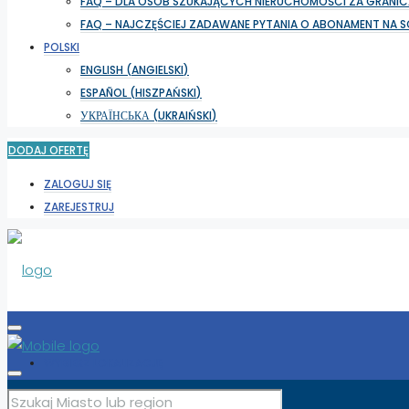
FAQ – DLA OSÓB SZUKAJĄCYCH NIERUCHOMOŚCI ZA GRANIC
FAQ – NAJCZĘŚCIEJ ZADAWANE PYTANIA O ABONAMENT NA 
POLSKI
ENGLISH
(
ANGIELSKI
)
ESPAÑOL
(
HISZPAŃSKI
)
УКРАЇНСЬКА
(
UKRAIŃSKI
)
DODAJ OFERTĘ
ZALOGUJ SIĘ
ZAREJESTRUJ
WYBIERZ LOKALIZACJĘ